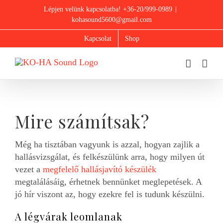
Skip
Lépjen velünk kapcsolatba! +36-20/999-0989
|
to
kohasound5600@gmail.com
content
Kapcsolat
Shop
Mire számítsak?
Még ha tisztában vagyunk is azzal, hogyan zajlik a
hallásvizsgálat, és felkészülünk arra, hogy milyen út
vezet a
megfelelő hallásjavító készülék
megtalálásáig, érhetnek bennünket meglepetések. A
jó hír viszont az, hogy ezekre fel is tudunk készülni.
A légvárak leomlanak