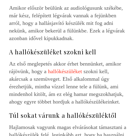
Amikor először beülünk az audiológusunk székébe,
már kész, felépített légvárak vannak a fejünkben
arról, hogy a hallásjavító készülék mit fog adni
nekünk, amikor bekerül a fülünkbe. Ezek a légvárak
azonban idővel kipukkadnak.
A hallókészüléket szokni kell
Az első meglepetés akkor érhet bennünket, amikor
rájövünk, hogy a
hallókészüléket
szokni kell,
akárcsak a szemüveget. Első alkalommal úgy
érezhetjük, mintha vízzel lenne tele a fülünk, ami
mindenhol kitölt, ám ez elég hamar megszokhatjuk,
ahogy egyre többet hordjuk a hallókészülékeinket.
Túl sokat várunk a hallókészüléktől
Hajlamosak vagyunk magas elvárásokat támasztani a
hallókészülék felé, leginkább azt, hogy ha használni