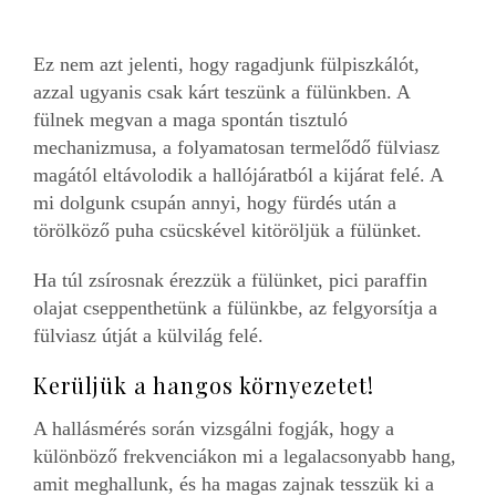
Ez nem azt jelenti, hogy ragadjunk fülpiszkálót,
azzal ugyanis csak kárt teszünk a fülünkben. A
fülnek megvan a maga spontán tisztuló
mechanizmusa, a folyamatosan termelődő fülviasz
magától eltávolodik a hallójáratból a kijárat felé. A
mi dolgunk csupán annyi, hogy fürdés után a
törölköző puha csücskével kitöröljük a fülünket.
Ha túl zsírosnak érezzük a fülünket, pici paraffin
olajat cseppenthetünk a fülünkbe, az felgyorsítja a
fülviasz útját a külvilág felé.
Kerüljük a hangos környezetet!
A hallásmérés során vizsgálni fogják, hogy a
különböző frekvenciákon mi a legalacsonyabb hang,
amit meghallunk, és ha magas zajnak tesszük ki a