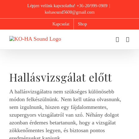
Skip
Lépjen velünk kapcsolatba! +36-20/999-0989
|
to
kohasound5600@gmail.com
content
Kapcsolat
Shop
Hallásvizsgálat előtt
A hallásvizsgálatra nem szükséges különösebb
módon felkészülnünk. Nem kell utána olvasnunk,
sem izgulnunk, hiszen egy fájdalommentes,
szupergyors vizsgálatról van szó. Néhány dolgot
azonban érdemes betartanunk, hogy a vizsgálat
zökkenőmentes legyen, és biztosan pontos
eredményeket kapjunk.