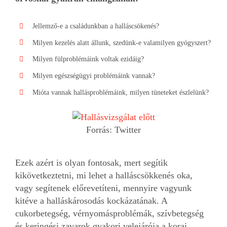
Jellemző-e a családunkban a halláscsökenés?
Milyen kezelés alatt állunk, szedünk-e valamilyen gyógyszert?
Milyen fülproblémáink voltak ezidáig?
Milyen egészségügyi problémáink vannak?
Mióta vannak hallásproblémáink, milyen tüneteket észlelünk?
Forrás: Twitter
Ezek azért is olyan fontosak, mert segítik
kikövetkeztetni, mi lehet a halláscsökkenés oka,
vagy segítenek előrevetíteni, mennyire vagyunk
kitéve a halláskárosodás kockázatának. A
cukorbetegség, vérnyomásproblémák, szívbetegség
és keringési zavarok gyakori velejárója a korai