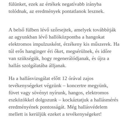
fülünket, ezek az értékek negatívabb irányba
tolódnak, az eredmények pontatlanok lesznek.
A belső fülben lévő szőrsejtek, amelyek továbbítják
az agyunkban lévő hallóközpontba a hangokat
elektromos impulzusként, érzékeny kis műszerek. Ha
túl erős hanginger éri őket, megsérülnek, és időre
van szükségük, hogy regenerálódjanak, és újra a
hallás szolgálatába álljanak.
Ha a hallásvizsgálat előtt 12 órával zajos
tevékenységeket végzünk – koncertre megyünk,
füvet vagy sövényt nyírunk, hangos, elektromos
eszközökkel dolgozunk – kockáztatjuk a hallásmérés
eredményének pontosságát. Még hallásvédelem
mellett is kerüljük ezeket a tevékenységeket!