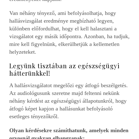
Van néhány tényező, ami befolyásolhatja, hogy
hallásvizsgálat eredménye megbízható legyen,
különben előfordulhat, hogy el kell halasztani a
vizsgálatot egy másik időpontra. Azonban, ha tudjuk,
mire kell figyelnünk, elkerülhetjük a kellemetlen
helyzeteket.
Legyünk tisztában az egészségügyi
hátterünkkel!
A hallásvizsgálatot megelőzi egy átfogó beszélgetés.
Az audiológusunk szeretne majd feltenni nekünk
néhány kérdést az egészségügyi állapotunkról, hogy
átfogó képet kapjon a hallásunkat befolyásoló
esetleges tényezőkről.
Olyan kérdésekre számíthatunk, amelyek minden
orvosnál gyakran elhangzanak: